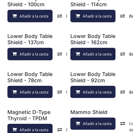
Shield - 100cm
Shield - 114cm
Añadir a la cesta
Comparar
Añadir a la cesta
Añadir a lista de d
C
Lower Body Table
Lower Body Table
Shield - 137cm
Shield - 162cm
Añadir a la cesta
Comparar
Añadir a la cesta
Añadir a lista de d
C
Lower Body Table
Lower Body Table
Shield - 78cm
Shield - 92cm
Añadir a la cesta
Comparar
Añadir a la cesta
Añadir a lista de d
C
Magnetic D-Type
Mammo Shield
Thyroid - TPDM
Añadir a la cesta
C
Añadir a la cesta
Comparar
Añadir a lista de d