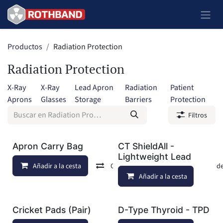
Ir al contenido
Productos
Radiation Protection
Radiation Protection
X-Ray
X-Ray
Lead Apron
Radiation
Patient
Aprons
Glasses
Storage
Barriers
Protection
Filtros
Apron Carry Bag
CT ShieldAll -
Lightweight Lead
Añadir a la cesta
Comparar
Añadir a lista de d
Añadir a la cesta
Cricket Pads (Pair)
D-Type Thyroid - TPD