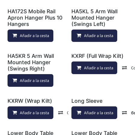
HA172S Mobile Rail
HA5KL 5 Arm Wall
Apron Hanger Plus 10
Mounted Hanger
Hangers
(Swings Left)
Añadir a la cesta
Añadir a lista de deseos
Añadir a la cesta
HA5KR 5 Arm Wall
KXRF (Full Wrap Kilt)
Mounted Hanger
Añadir a la cesta
C
(Swings Right)
Añadir a la cesta
Añadir a lista de deseos
KXRW (Wrap Kilt)
Long Sleeve
Añadir a la cesta
Comparar
Añadir a la cesta
Añadir a lista de d
C
Lower Body Table
Lower Body Table