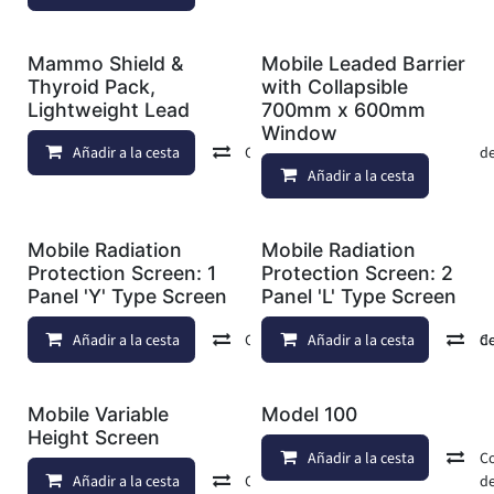
Mammo Shield &
Mobile Leaded Barrier
Thyroid Pack,
with Collapsible
Lightweight Lead
700mm x 600mm
Window
Añadir a la cesta
Comparar
Añadir a lista de d
Añadir a la cesta
Mobile Radiation
Mobile Radiation
Protection Screen: 1
Protection Screen: 2
Panel 'Y' Type Screen
Panel 'L' Type Screen
Añadir a la cesta
Comparar
Añadir a la cesta
Añadir a lista de d
C
Mobile Variable
Model 100
Height Screen
Añadir a la cesta
C
Añadir a la cesta
Comparar
Añadir a lista de d