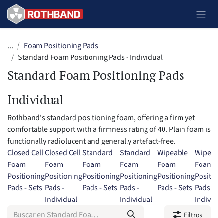
Ir al contenido
...
Foam Positioning Pads
Standard Foam Positioning Pads - Individual
Standard Foam Positioning Pads -
Individual
Rothband's standard positioning foam, offering a firm yet
comfortable support with a firmness rating of 40. Plain foam is
functionally radiolucent and generally artefact-free.
Closed Cell
Closed Cell
Standard
Standard
Wipeable
Wipeab
Foam
Foam
Foam
Foam
Foam
Foam
Positioning
Positioning
Positioning
Positioning
Positioning
Positi
Pads - Sets
Pads -
Pads - Sets
Pads -
Pads - Sets
Pads -
Individual
Individual
Individ
Filtros