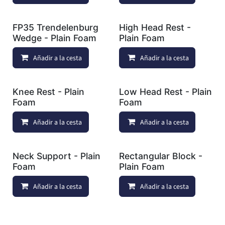
FP35 Trendelenburg
High Head Rest -
Wedge - Plain Foam
Plain Foam
Añadir a la cesta
Añadir a lista de deseos
Añadir a la cesta
Knee Rest - Plain
Low Head Rest - Plain
Foam
Foam
Añadir a la cesta
Añadir a lista de deseos
Añadir a la cesta
Neck Support - Plain
Rectangular Block -
Foam
Plain Foam
Añadir a la cesta
Añadir a lista de deseos
Añadir a la cesta