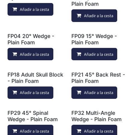
Plain Foam
Añadir a la cesta
Añadir a lista de deseos
Añadir a la cesta
FP04 20° Wedge -
FP09 15° Wedge -
Plain Foam
Plain Foam
Añadir a la cesta
Añadir a lista de deseos
Añadir a la cesta
FP18 Adult Skull Block
FP21 45° Back Rest -
- Plain Foam
Plain Foam
Añadir a la cesta
Añadir a lista de deseos
Añadir a la cesta
FP29 45° Spinal
FP32 Multi-Angle
Wedge - Plain Foam
Wedge - Plain Foam
Añadir a la cesta
Añadir a lista de deseos
Añadir a la cesta