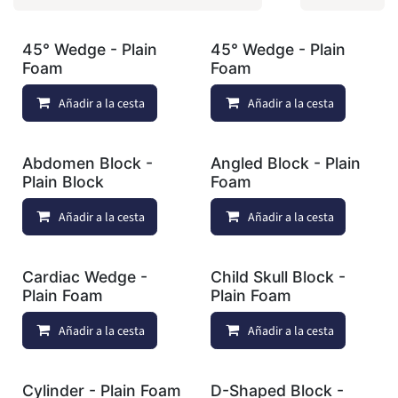
45° Wedge - Plain
45° Wedge - Plain
Foam
Foam
Añadir a la cesta
Añadir a lista de deseos
Añadir a la cesta
Abdomen Block -
Angled Block - Plain
Plain Block
Foam
Añadir a la cesta
Añadir a lista de deseos
Añadir a la cesta
Cardiac Wedge -
Child Skull Block -
Plain Foam
Plain Foam
Añadir a la cesta
Añadir a lista de deseos
Añadir a la cesta
Cylinder - Plain Foam
D-Shaped Block -