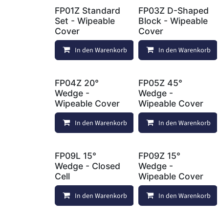
FP01Z Standard
FP03Z D-Shaped
Set - Wipeable
Block - Wipeable
Cover
Cover
In den Warenkorb
Vergleichen
In den Warenkorb
FP04Z 20°
FP05Z 45°
Wedge -
Wedge -
Wipeable Cover
Wipeable Cover
In den Warenkorb
Vergleichen
In den Warenkorb
FP09L 15°
FP09Z 15°
Wedge - Closed
Wedge -
Cell
Wipeable Cover
In den Warenkorb
In den Warenkorb
Auf die Wunsc