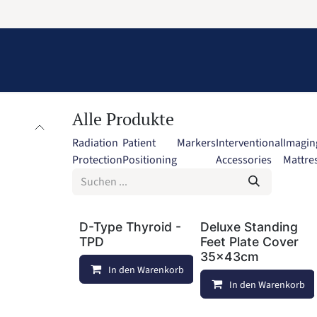
Information
Contact Us
Structural Protection
Alle Produkte
Radiation
Patient
Markers
Interventional
Imagin
Protection
Positioning
Accessories
Mattre
D-Type Thyroid -
Deluxe Standing
TPD
Feet Plate Cover
35x43cm
In den Warenkorb
Vergleichen
In den Warenkorb