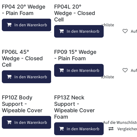
FP04 20° Wedge
FP04L 20°
- Plain Foam
Wedge - Closed
Cell
In den Warenkorb
Auf die Wunschliste
Auf die Wunschliste
Vergleichen
Auf die Wunschliste
In den Warenkorb
Auf
FP06L 45°
FP09 15° Wedge
Wedge - Closed
- Plain Foam
Cell
In den Warenkorb
Auf
Auf die Wunschliste
Vergleichen
In den Warenkorb
Auf die Wunschliste
Auf die Wunschliste
FP10Z Body
FP13Z Neck
Support -
Support -
Wipeable Cover
Wipeable Cover
Foam
hliste
Vergleichen
In den Warenkorb
Auf die Wunschliste
Vergleichen
Auf die Wunschlist
In den Warenkorb
Vergleiche