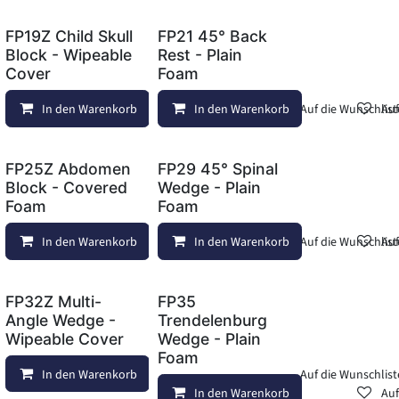
FP19Z Child Skull
FP21 45° Back
Block - Wipeable
Rest - Plain
Cover
Foam
hliste
Vergleichen
In den Warenkorb
Auf die Wunschliste
Vergleichen
In den Warenkorb
Auf die Wunschlist
Auf
FP25Z Abdomen
FP29 45° Spinal
Block - Covered
Wedge - Plain
Foam
Foam
Auf die Wunschliste
Vergleichen
In den Warenkorb
Auf die Wunschliste
Vergleichen
In den Warenkorb
Auf die Wunschlist
Auf
FP32Z Multi-
FP35
Angle Wedge -
Trendelenburg
Wipeable Cover
Wedge - Plain
Foam
Auf die Wunschliste
In den Warenkorb
Auf die Wunschliste
Vergleichen
Auf die Wunschlist
In den Warenkorb
Auf