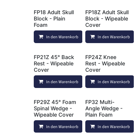
FP18 Adult Skull
FP18Z Adult Skull
Block - Plain
Block - Wipeable
Foam
Cover
In den Warenkorb
In den Warenkorb
Auf die Wunsc
FP21Z 45° Back
FP24Z Knee
Rest - Wipeable
Rest - Wipeable
Cover
Cover
In den Warenkorb
Vergleichen
In den Warenkorb
FP29Z 45° Foam
FP32 Multi-
Spinal Wedge -
Angle Wedge -
Wipeable Cover
Plain Foam
In den Warenkorb
Vergleichen
In den Warenkorb