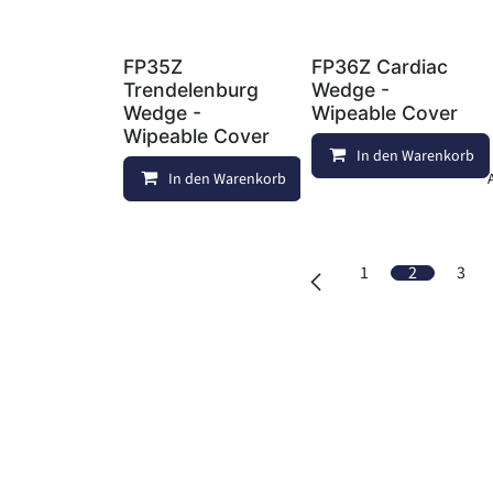
FP35Z
FP36Z Cardiac
Trendelenburg
Wedge -
Wedge -
Wipeable Cover
Wipeable Cover
In den Warenkorb
In den Warenkorb
Vergleichen
1
2
3