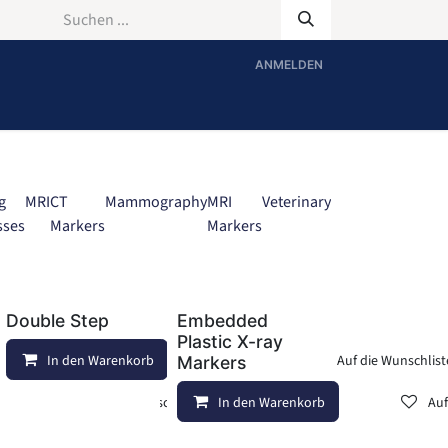
ANMELDEN
g
MRI
CT
Mammography
MRI
Veterinary
sses
Markers
Markers
Double Step
Embedded
Plastic X-ray
In den Warenkorb
Vergleichen
Auf die Wunschlist
Markers
Auf die Wunschliste
Auf die Wunschliste
In den Warenkorb
Auf