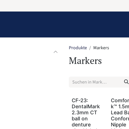
Information
Contact Us
Structural Protection
Produkte
Markers
Markers
CF-23:
Comfo
DentalMark
k™ 1.5
2.3mm CT
Lead Ba
ball on
Confor
denture
Nipple