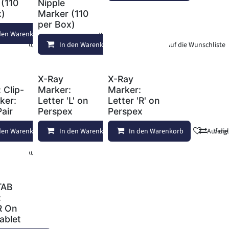
 (110
Nipple
x)
Marker (110
per Box)
den Warenkorb
Auf die Wunschliste
Auf die Wunschliste
In den Warenkorb
Auf die Wunschliste
X-Ray
X-Ray
 Clip-
Marker:
Marker:
ker:
Letter 'L' on
Letter 'R' on
air
Perspex
Perspex
den Warenkorb
In den Warenkorb
Auf die Wunschliste
In den Warenkorb
Vergleichen
Auf di
Verg
Auf die Wunschliste
TAB
:
R On
ablet