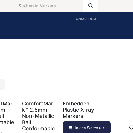
ANMELDEN
rtMar
ComfortMar
Embedded
mm
k™ 2.5mm
Plastic X-ray
ll
Non-Metallic
Markers
mable
Ball
In den Warenkorb
Conformable