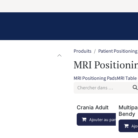
Information
Contact Us
Structural Protection
Produits
Patient Positioning
MRI Positioni
MRI Positioning Pads
MRI Table
Crania Adult
Multip
Bendy
Ajouter au panier
Ajo