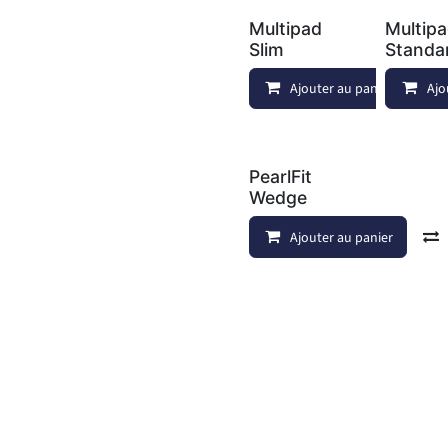
Multipad
Multip
Slim
Standa
Ajouter au panier
Ajo
PearlFit
Wedge
Ajouter au panier